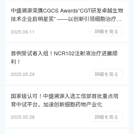
中盛溯源荣膺CGCS Awards“CGT研发卓越生物
技术企业启明星奖” ——以创新引领细胞治疗未
来
詳細を見る
2025.06.11
首例受试者入组！NCR102注射液治疗进展顺
利！
詳細を見る
2025.05.29
国家级认可！中盛溯源入选工信部首批重点培
育中试平台，加速创新细胞药物产业化
詳細を見る
2025.05.28