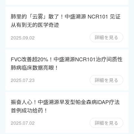
肺里的「云雾」散了！中盛溯源 NCR101 见证
从有到无的医学奇迹
詳細を見る
2025.09.02
FVC改善超20%！中盛溯源NCR101治疗间质性
肺病临床数据亮眼！
詳細を見る
2025.07.23
振奋人心！中盛溯源早发型帕金森病iDAP疗法
首例成功给药！
詳細を見る
2025.07.02