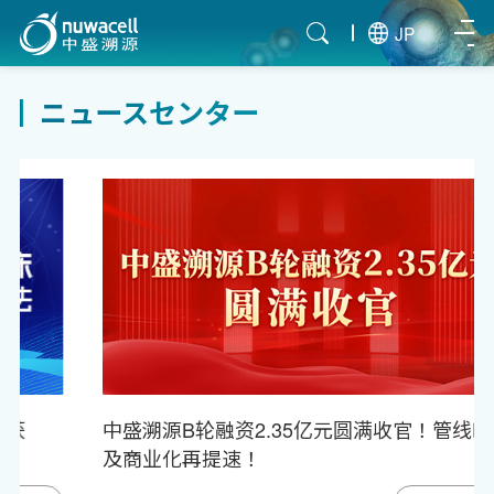
JP
ニュースセンター
中盛溯源B轮融资2.35亿元圆满收官！管线临床
及商业化再提速！