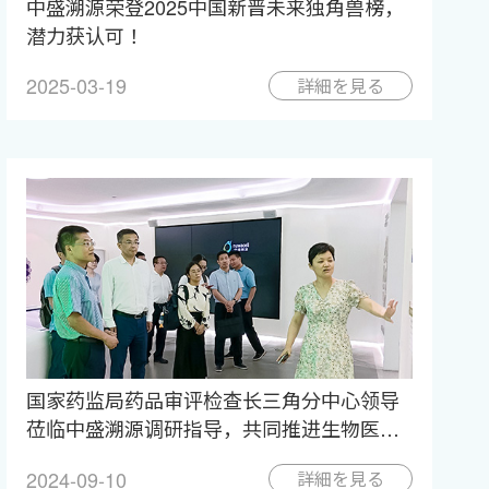
中盛溯源荣登2025中国新晋未来独角兽榜，
潜力获认可！
2025-03-19
詳細を見る
国家药监局药品审评检查长三角分中心领导
莅临中盛溯源调研指导，共同推进生物医药
产业发展！
2024-09-10
詳細を見る