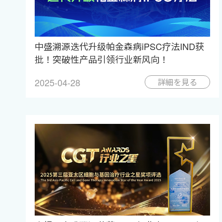
中盛溯源迭代升级帕金森病iPSC疗法IND获
批！突破性产品引领行业新风向！
2025-04-28
詳細を見る