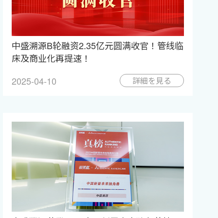
中盛溯源B轮融资2.35亿元圆满收官！管线临
床及商业化再提速！
2025-04-10
詳細を見る