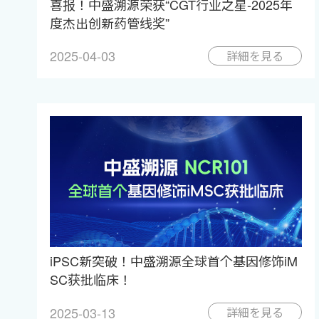
喜报！中盛溯源荣获“CGT行业之星-2025年
度杰出创新药管线奖”
2025-04-03
詳細を見る
iPSC新突破！中盛溯源全球首个基因修饰iM
SC获批临床！
2025-03-13
詳細を見る