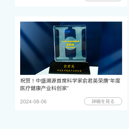
祝贺！中盛溯源首席科学家俞君英荣膺“年度
医疗健康产业科创家”
2024-08-06
詳細を見る