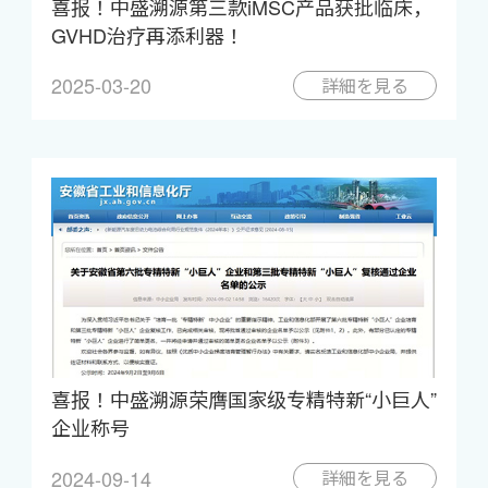
喜报！中盛溯源第三款iMSC产品获批临床，
GVHD治疗再添利器！
2025-03-20
詳細を見る
喜报！中盛溯源荣膺国家级专精特新“小巨人”
企业称号
2024-09-14
詳細を見る