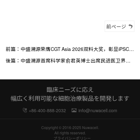
前ページ
前篇：中盛溯源荣膺CGT Asia 2026双料大奖，彰显iPSC产
业化实力
後篇：中盛溯源首席科学家俞君英博士出席民进医卫界会
员座谈会
臨床ニーズに応え
幅広く利用可能な細胞治療製品を開発します
+86-400-888-2032
info@nuwacell.com
Copyright © 2016-2025 Nuwacell.
All rights reserved.
プライバシーポリシー