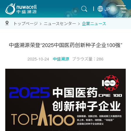
JP
>
>
トップページ
ニュースセンター
企業ニュース
中盛溯源荣登“2025中国医药创新种子企业100强”
2025-10-24
中盛溯源
ブラウズ量：286