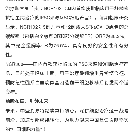
治疗膝骨关节炎；NCR102（国内首款获批临床用于移植物
抗宿主病治疗的iPSC来源MSC细胞产品），前期临床研究
显示，NCR102对5例儿童和12例成人SR-aGVHD患者的总
缓解率（包括完全缓解CR和部分缓解PR）ORR为88.2%，
其中完全缓解率CR为76.5%，具有良好的安全性和有效
性。
NCR300
——
国内首款获批临床的iPSC来源NK细胞治疗产
品，目前处于临床
Ⅰ期，用于治疗骨髓增生异常综合征、
预防急性髓系白血病异基因造血干细胞移植后复发两个适
应症。
前瞻布局，引领未来
未来，中盛溯源将继续秉持初心，深耕细胞治疗这一战略
前沿，加速创新成果转化，为助力健康中国建设贡献坚实
的“中国细胞力量“！