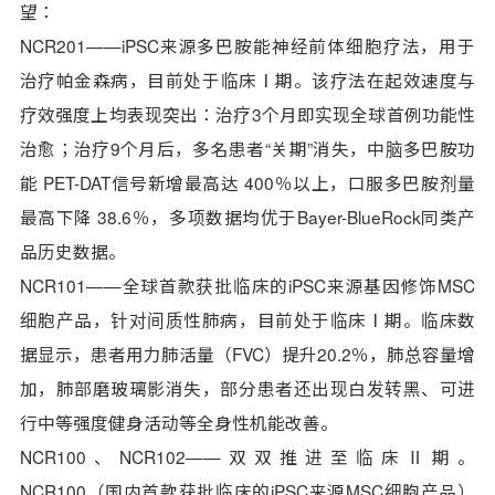
望：
NCR201——iPSC来源多巴胺能神经前体细胞疗法，用于
治疗帕金森病，目前
处于临床Ⅰ期。该疗法在起效速度与
疗效强度上均表现突出：治疗3个月即实现全球首例功能性
治愈；治疗9个月后，多名患者“关期”消失，中脑多巴胺功
能 PET-DAT信号新增最高达 400％以上，口服多巴胺剂量
最高下降 38.6％，多项数据均优于Bayer-BlueRock同类产
品历史数据。
NCR101——全球首款获批临床的iPSC来源基因修饰MSC
细胞产品，针对间质性肺病，目前
处于临床Ⅰ期
。临床数
据显示，患者用力肺活量（FVC）提升20.2％，肺总容量增
加，肺部磨玻璃影消失，部分患者还出现白发转黑、可进
行中等强度健身活动等全身性机能改善。
NCR100、NCR102——双双推进至临床Ⅱ期。
NCR100（国内首款获批临床的iPSC来源MSC细胞产品）