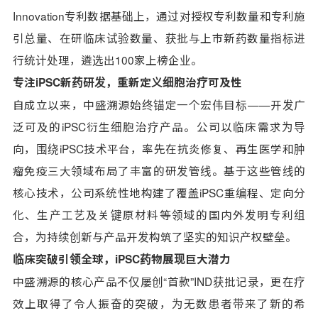
Innovation专利数据基础上，通过对授权专利数量和专利施
引总量、在研临床试验数量、获批与上市新药数量指标进
行统计处理，遴选出100家上榜企业。
专注iPSC新药研发，
重新定义细胞治疗可及性
自成立以来，中盛溯源始终锚定一个宏伟目标——开发广
泛可及的iPSC衍生细胞治疗产品。公司以临床需求为导
向，围绕iPSC技术平台，率先在抗炎修复、再生医学和肿
瘤免疫三大领域布局了丰富的研发管线。基于这些管线的
核心技术，公司系统性地构建了覆盖iPSC重编程、定向分
化、生产工艺及关键原材料等领域的国内外发明专利组
合，为持续创新与产品开发构筑了坚实的知识产权壁垒。
临床突破引领全球，
iPSC药物展现巨大潜力
中盛溯源的核心产品不仅屡创“首款”IND获批记录，更在疗
效上取得了令人振奋的突破，为无数患者带来了新的希